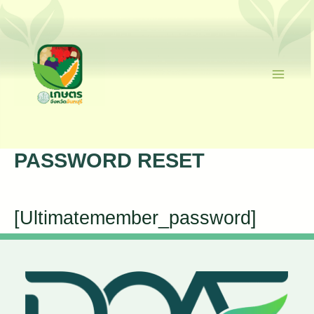
Skip
To
Content
Ma
Me
PASSWORD RESET
[ultimatemember_password]